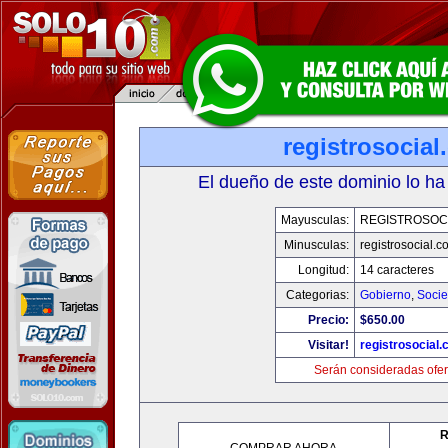
registrosocia
El dueño de este dominio lo ha
Mayusculas:
REGISTROSOC
Minusculas:
registrosocial.c
Longitud:
14 caracteres
Categorias:
Gobierno
,
Soci
Precio:
$650.00
Visitar!
registrosocial
Serán consideradas ofer
R