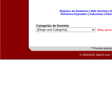
Registro de Dominios
|
Web Hosting
|
D
Dominios Expirados
|
Industrias
|
Indu
Categorías de Dominio:
[Pág. princi
** Precios expre
© 2002/2022 Solo10.com