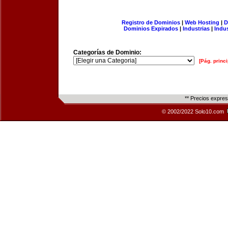
Registro de Dominios
|
Web Hosting
|
D
Dominios Expirados
|
Industrias
|
Indu
Categorías de Dominio:
[Pág. princi
** Precios expre
© 2002/2022 Solo10.com