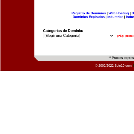
Registro de Dominios
|
Web Hosting
|
D
Dominios Expirados
|
Industrias
|
Indu
Categorías de Dominio:
[Pág. princi
** Precios expre
© 2002/2022 Solo10.com