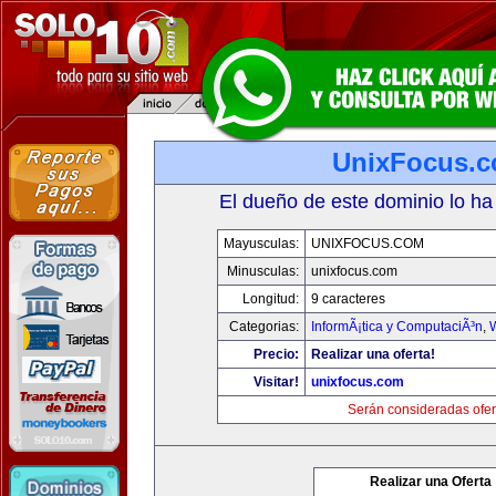
UnixFocus.
El dueño de este dominio lo ha
Mayusculas:
UNIXFOCUS.COM
Minusculas:
unixfocus.com
Longitud:
9 caracteres
Categorias:
InformÃ¡tica y ComputaciÃ³n
,
Precio:
Realizar una oferta!
Visitar!
unixfocus.com
Serán consideradas ofer
Realizar una Oferta