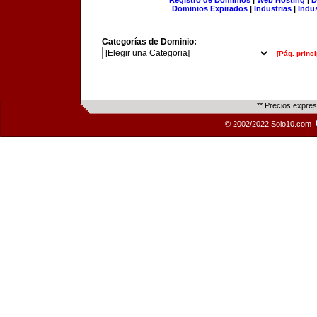
Registro de Dominios
|
Web Hosting
|
D
Dominios Expirados
|
Industrias
|
Indu
Categorías de Dominio:
[Pág. princi
** Precios expre
© 2002/2022 Solo10.com