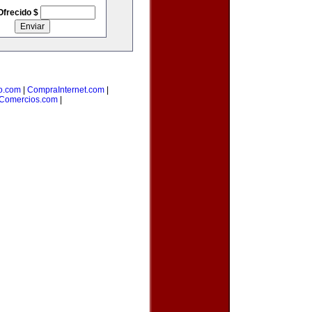
Ofrecido $
o.com
|
CompraInternet.com
|
Comercios.com
|