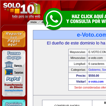
e-Voto.co
El dueño de este dominio lo ha
Mayusculas:
E-VOTO.CO
Minusculas:
e-voto.com
Longitud:
6 caracteres
Categorias:
Gobierno
,
So
Precio:
$550.00
Visitar!
e-voto.com
Serán consideradas ofer
R