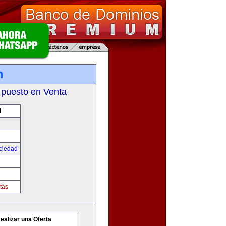
m
 puesto en Venta
M
ciedad
tas
ealizar una Oferta