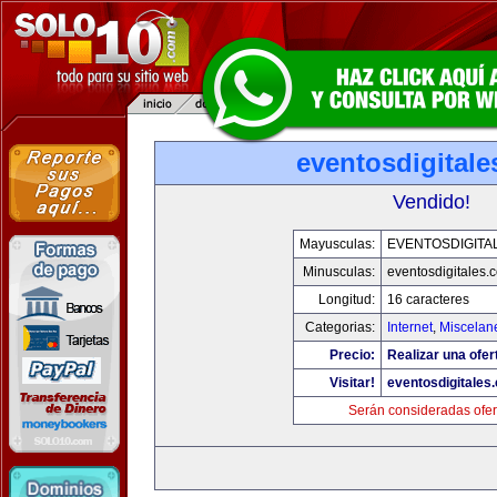
eventosdigital
Vendido!
Mayusculas:
EVENTOSDIGITA
Minusculas:
eventosdigitales.
Longitud:
16 caracteres
Categorias:
Internet
,
Miscelane
Precio:
Realizar una ofer
Visitar!
eventosdigitales
Serán consideradas ofer