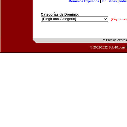
Dominios Expirados
|
Industrias
|
Indu
Categorías de Dominio:
[Pág. princi
** Precios expre
© 2002/2022 Solo10.com