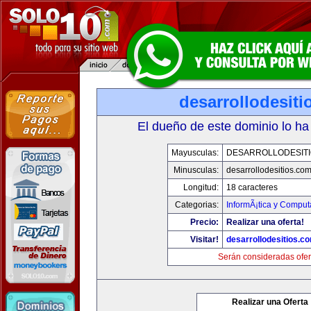
desarrollodesit
El dueño de este dominio lo ha
Mayusculas:
DESARROLLODESIT
Minusculas:
desarrollodesitios.co
Longitud:
18 caracteres
Categorias:
InformÃ¡tica y Comput
Precio:
Realizar una oferta!
Visitar!
desarrollodesitios.c
Serán consideradas ofer
Realizar una Oferta