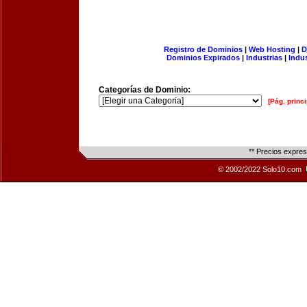
Registro de Dominios
|
Web Hosting
|
D
Dominios Expirados
|
Industrias
|
Indu
Categorías de Dominio:
[Pág. princi
** Precios expre
© 2002/2022 Solo10.com