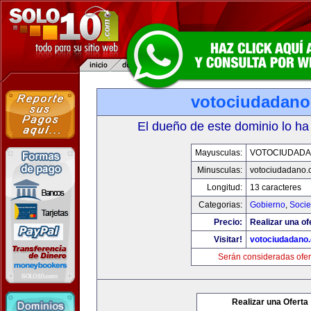
votociudadan
El dueño de este dominio lo ha
Mayusculas:
VOTOCIUDAD
Minusculas:
votociudadano
Longitud:
13 caracteres
Categorias:
Gobierno
,
Soci
Precio:
Realizar una of
Visitar!
votociudadano
Serán consideradas ofer
Realizar una Oferta