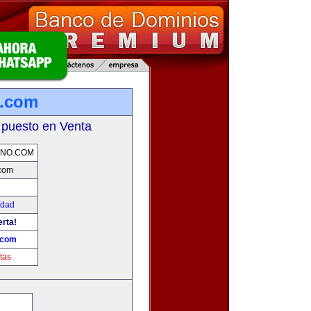
o.com
 puesto en Venta
ANO.COM
.com
edad
erta!
.com
tas