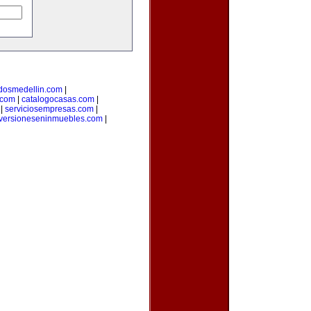
adosmedellin.com
|
.com
|
catalogocasas.com
|
|
serviciosempresas.com
|
versioneseninmuebles.com
|