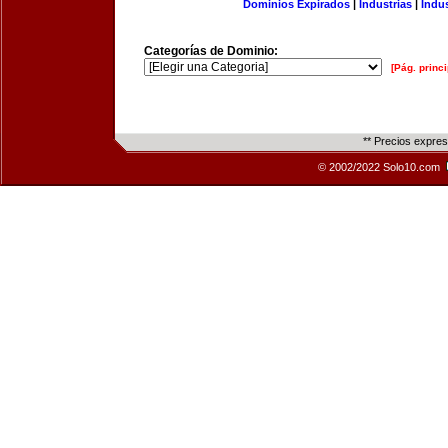
Dominios Expirados
|
Industrias
|
Indu
Categorías de Dominio:
[Pág. princi
** Precios expre
© 2002/2022 Solo10.com