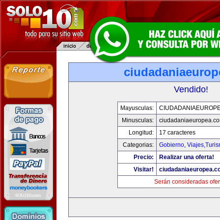
ciudadaniaeurop
Vendido!
Mayusculas:
CIUDADANIAEUROP
Minusculas:
ciudadaniaeuropea.c
Longitud:
17 caracteres
Categorias:
Gobierno
,
Viajes,Turi
Precio:
Realizar una oferta!
Visitar!
ciudadaniaeuropea.c
Serán consideradas ofer