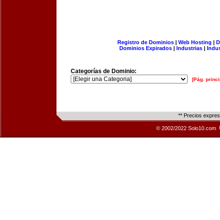
Registro de Dominios
|
Web Hosting
|
D
Dominios Expirados
|
Industrias
|
Indu
Categorías de Dominio:
[Pág. princi
** Precios expre
© 2002/2022 Solo10.com