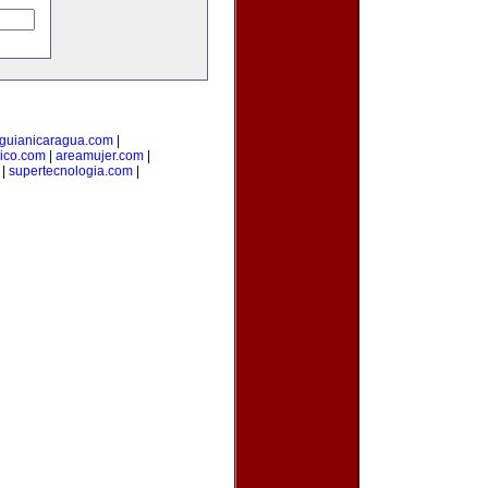
guianicaragua.com
|
ico.com
|
areamujer.com
|
|
supertecnologia.com
|