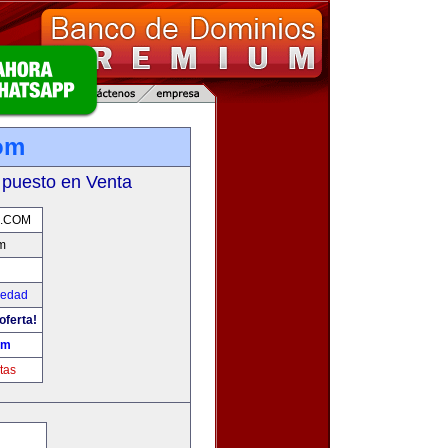
om
 puesto en Venta
.COM
m
iedad
oferta!
om
tas