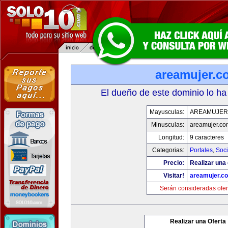
areamujer.c
El dueño de este dominio lo ha
Mayusculas:
AREAMUJER
Minusculas:
areamujer.co
Longitud:
9 caracteres
Categorias:
Portales
,
Soc
Precio:
Realizar una 
Visitar!
areamujer.c
Serán consideradas ofer
Realizar una Oferta