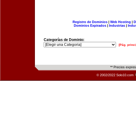
Registro de Dominios
|
Web Hosting
|
D
Dominios Expirados
|
Industrias
|
Indu
Categorías de Dominio:
[Pág. princi
** Precios expre
© 2002/2022 Solo10.com