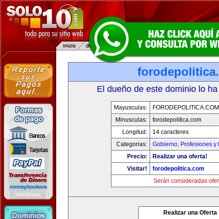
forodepolitic
El dueño de este dominio lo ha
Mayusculas:
FORODEPOLITICA.COM
Minusculas:
forodepolitica.com
Longitud:
14 caracteres
Categorias:
Gobierno
,
Profesiones y
Precio:
Realizar una oferta!
Visitar!
forodepolitica.com
Serán consideradas ofer
Realizar una Oferta