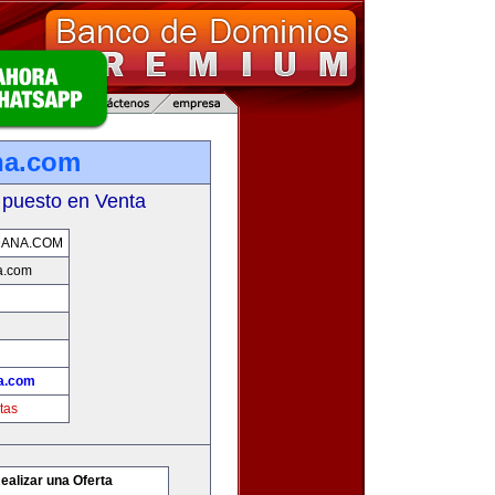
na.com
 puesto en Venta
DANA.COM
a.com
a.com
tas
ealizar una Oferta