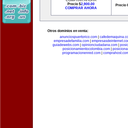
COMPRAR AHORA
Precio $
2,900.00
Precio 
COMPRAR AHORA
Otros dominios en venta:
anunciospuertorico.com
|
cafedemaquina.c
empresadefamilia.com
|
empresasdeinternet.c
guiadewebs.com
|
opinionciudadana.com
|
posi
posicionamientocolombia.com
|
posicion
programacionenred.com
|
comprahost.co