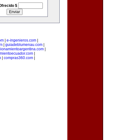
Ofrecido $
om
|
e-ingenieros.com
|
om
|
guiadeblumenau.com
|
cionamientoargentina.com
|
amientoecuador.com
|
m
|
compras360.com
|