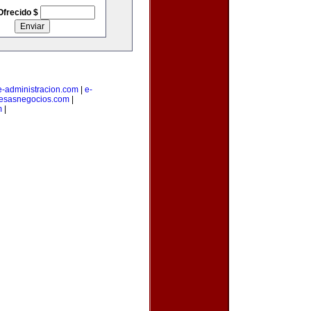
Ofrecido $
e-administracion.com
|
e-
esasnegocios.com
|
m
|