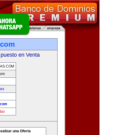
.com
 puesto en Venta
AS.COM
com
tes
.com
tas
ealizar una Oferta