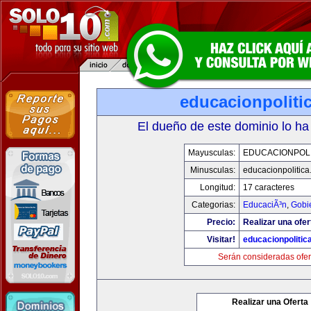
educacionpoliti
El dueño de este dominio lo ha
Mayusculas:
EDUCACIONPOLI
Minusculas:
educacionpolitic
Longitud:
17 caracteres
Categorias:
EducaciÃ³n
,
Gobi
Precio:
Realizar una ofer
Visitar!
educacionpolitic
Serán consideradas ofer
Realizar una Oferta