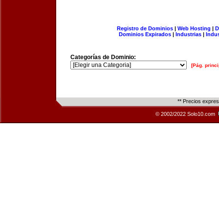
Registro de Dominios
|
Web Hosting
|
D
Dominios Expirados
|
Industrias
|
Indu
Categorías de Dominio:
[Pág. princi
** Precios expre
© 2002/2022 Solo10.com