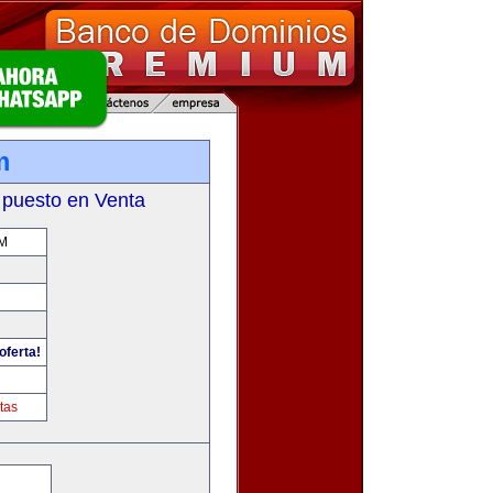
m
 puesto en Venta
M
oferta!
tas