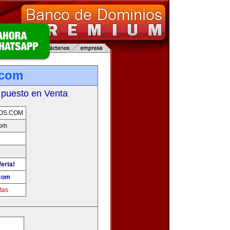
.com
 puesto en Venta
OS.COM
com
ferta!
.com
tas