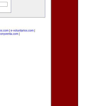
ios.com
|
e-voluntarios.com
|
cionyventa.com
|