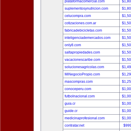
plataformacomercial.com
$1,8
suplementosynutricion.com
$1,8
celucompra.com
$1,5
cotizaciones.com.ar
$1,5
fabricadebicicletas.com
$1,5
inteligenciademercados.com
$1,5
only8.com
$1,5
saltapropiedades.com
$1,5
vacacionescaribe.com
$1,5
solucionesagricolas.com
$1,4
MiNegocioPropio.com
$1,2
mascompras.com
$1,2
conoceperu.com
$1,0
futbolnacional.com
$1,0
guia.cr
$1,0
guide.cr
$1,0
medicinaprofesional.com
$1,0
contratar.net
$99