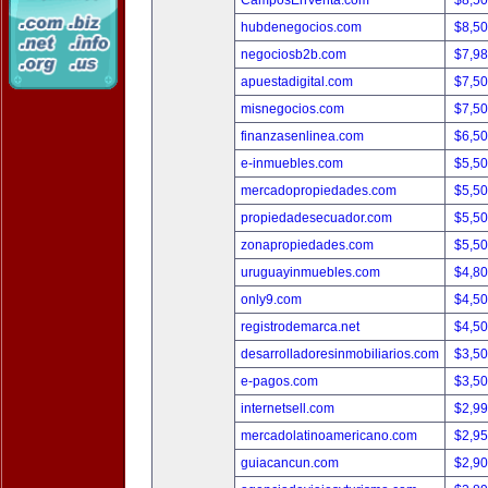
CamposEnVenta.com
$8,5
hubdenegocios.com
$8,5
negociosb2b.com
$7,9
apuestadigital.com
$7,5
misnegocios.com
$7,5
finanzasenlinea.com
$6,5
e-inmuebles.com
$5,5
mercadopropiedades.com
$5,5
propiedadesecuador.com
$5,5
zonapropiedades.com
$5,5
uruguayinmuebles.com
$4,8
only9.com
$4,5
registrodemarca.net
$4,5
desarrolladoresinmobiliarios.com
$3,5
e-pagos.com
$3,5
internetsell.com
$2,9
mercadolatinoamericano.com
$2,9
guiacancun.com
$2,9