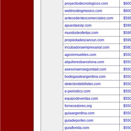
proyectostecnologicos.com
$60
webhostingmexico.com
$60
antecedentescomerciales.com
$59
apuestasvip.com
$59
mundodeofertas.com
$59
propiedadescancun.com
$59
incubadoraempresarial.com
$58
agroinmuebles.com
$55
alquileresbarcelona.com
$55
asesoriaenseguridad.com
$55
bodegasdeargentina.com
$55
detectordebilletes.com
$55
e-periodico.com
$55
equipodeventas.com
$55
fornecedores.org
$55
guiaargentina.com
$55
guiadeportes.com
$55
guiaflorida.com
$55