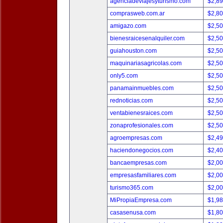
agenciadeviajesyturismo.com
$2,8
comprasweb.com.ar
$2,8
amigazo.com
$2,5
bienesraicesenalquiler.com
$2,5
guiahouston.com
$2,5
maquinariasagricolas.com
$2,5
only5.com
$2,5
panamainmuebles.com
$2,5
rednoticias.com
$2,5
ventabienesraices.com
$2,5
zonaprofesionales.com
$2,5
agroempresas.com
$2,4
haciendonegocios.com
$2,4
bancaempresas.com
$2,0
empresasfamiliares.com
$2,0
turismo365.com
$2,0
MiPropiaEmpresa.com
$1,9
casasenusa.com
$1,8