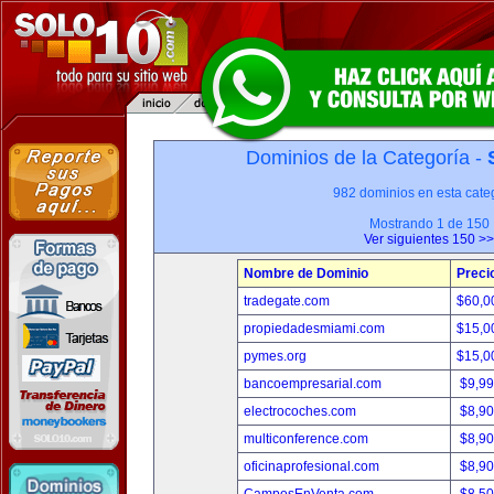
Dominios de la Categoría -
982 dominios en esta categ
Mostrando 1 de 150
Ver siguientes 150 >>
Nombre de Dominio
Preci
tradegate.com
$60,0
propiedadesmiami.com
$15,0
pymes.org
$15,0
bancoempresarial.com
$9,9
electrocoches.com
$8,9
multiconference.com
$8,9
oficinaprofesional.com
$8,9