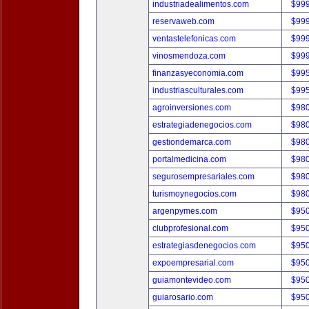
industriadealimentos.com
$99
reservaweb.com
$99
ventastelefonicas.com
$99
vinosmendoza.com
$99
finanzasyeconomia.com
$99
industriasculturales.com
$99
agroinversiones.com
$98
estrategiadenegocios.com
$98
gestiondemarca.com
$98
portalmedicina.com
$98
segurosempresariales.com
$98
turismoynegocios.com
$98
argenpymes.com
$95
clubprofesional.com
$95
estrategiasdenegocios.com
$95
expoempresarial.com
$95
guiamontevideo.com
$95
guiarosario.com
$95