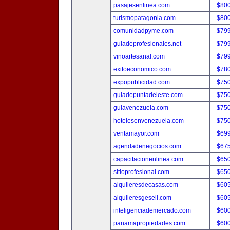
pasajesenlinea.com
$80
turismopatagonia.com
$80
comunidadpyme.com
$79
guiadeprofesionales.net
$79
vinoartesanal.com
$79
exitoeconomico.com
$78
expopublicidad.com
$75
guiadepuntadeleste.com
$75
guiavenezuela.com
$75
hotelesenvenezuela.com
$75
ventamayor.com
$69
agendadenegocios.com
$67
capacitacionenlinea.com
$65
sitioprofesional.com
$65
alquileresdecasas.com
$60
alquileresgesell.com
$60
inteligenciademercado.com
$60
panamapropiedades.com
$60