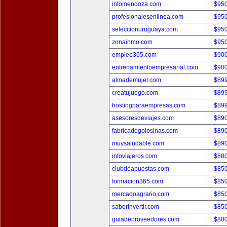
infomendoza.com
$95
profesionalesenlinea.com
$95
seleccionuruguaya.com
$95
zonainmo.com
$95
empleo365.com
$90
entrenamientoempresarial.com
$90
almademujer.com
$89
creatujuego.com
$89
hostingparaempresas.com
$89
asesoresdeviajes.com
$89
fabricadegolosinas.com
$89
muysaludable.com
$89
infoviajeros.com
$88
clubdeapuestas.com
$85
formacion365.com
$85
mercadoagrario.com
$85
saberinvertir.com
$85
guiadeproveedores.com
$80