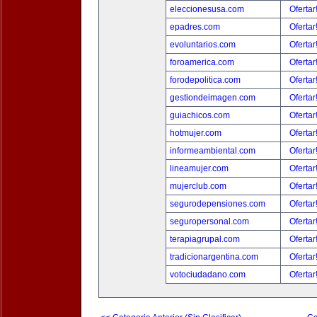
eleccionesusa.com
Ofertar
epadres.com
Ofertar
evoluntarios.com
Ofertar
foroamerica.com
Ofertar
forodepolitica.com
Ofertar
gestiondeimagen.com
Ofertar
guiachicos.com
Ofertar
hotmujer.com
Ofertar
informeambiental.com
Ofertar
lineamujer.com
Ofertar
mujerclub.com
Ofertar
segurodepensiones.com
Ofertar
seguropersonal.com
Ofertar
terapiagrupal.com
Ofertar
tradicionargentina.com
Ofertar
votociudadano.com
Ofertar