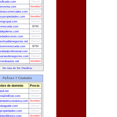
asificado.com
Ofertar!
senventa.com
Vendido!
inascomerciales.com
Ofertar!
sypropiedades.com
Vendido!
smogrupal.com
Ofertar!
venezuela.com
$750
lalquileres.com
Ofertar!
iedadesceres.com
Ofertar!
avirtualdenegocios.net
Ofertar!
lesenvenezuela.com
$750
nidadprofesional.com
Ofertar!
quiciasdenegocios.com
Ofertar!
rosdeautos.net
Vendido!
Ver mas de Sin Clasificar
PaÃ­ses Y Ciudades
bre de dominio
Precio
asil.net
Ofertar!
ntaDelEste.com
Ofertar!
iedadescostarica.com
Vendido!
obaguide.com
Ofertar!
propiedades.com
Ofertar!
iniosMexico.com
Vendido!