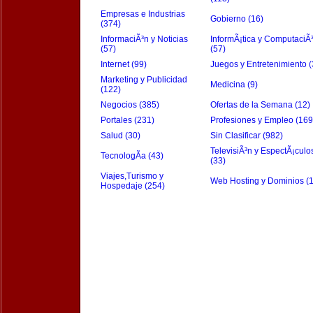
Empresas e Industrias
Gobierno (16)
(374)
InformaciÃ³n y Noticias
InformÃ¡tica y ComputaciÃ
(57)
(57)
Internet (99)
Juegos y Entretenimiento (
Marketing y Publicidad
Medicina (9)
(122)
Negocios (385)
Ofertas de la Semana (12)
Portales (231)
Profesiones y Empleo (169
Salud (30)
Sin Clasificar (982)
TelevisiÃ³n y EspectÃ¡culo
TecnologÃ­a (43)
(33)
Viajes,Turismo y
Web Hosting y Dominios (
Hospedaje (254)