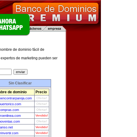
 nombre de dominio fácil de
expertos de marketing pueden ser
Sin Clasificar
bre de dominio
Precio
encontrarpareja.com
Ofertar!
puertorico.com
Ofertar!
compras.com
Ofertar!
roenlinea.com
Vendido!
poventas.com
Ofertar!
anso.net
Vendido!
rinvertir.com
Vendido!