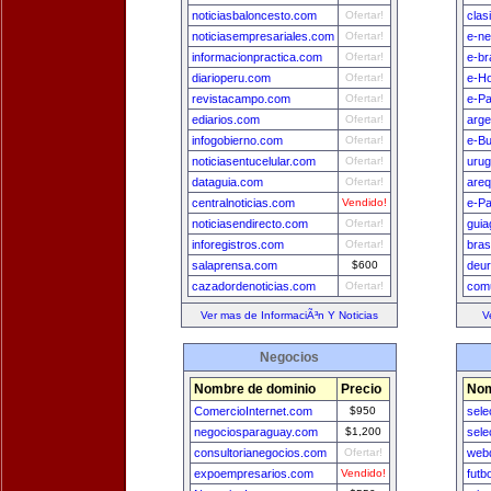
noticiasbaloncesto.com
Ofertar!
clas
noticiasempresariales.com
Ofertar!
e-n
informacionpractica.com
Ofertar!
e-br
diarioperu.com
Ofertar!
e-H
revistacampo.com
Ofertar!
e-Pa
ediarios.com
Ofertar!
arge
infogobierno.com
Ofertar!
e-B
noticiasentucelular.com
Ofertar!
uru
dataguia.com
Ofertar!
areq
centralnoticias.com
Vendido!
e-P
noticiasendirecto.com
Ofertar!
guia
inforegistros.com
Ofertar!
bras
salaprensa.com
$600
deu
cazadordenoticias.com
Ofertar!
comu
Ver mas de InformaciÃ³n Y Noticias
V
Negocios
Nombre de dominio
Precio
Nom
ComercioInternet.com
$950
sele
negociosparaguay.com
$1,200
sele
consultorianegocios.com
Ofertar!
webd
expoempresarios.com
Vendido!
futb