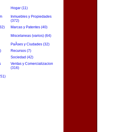
Hogar (11)
³n
Inmuebles y Propiedades
(372)
32)
Marcas y Patentes (40)
Miscelaneas (varios) (64)
PaÃ­ses y Ciudades (32)
)
Recursos (7)
Sociedad (42)
s
Ventas y Comercializacion
(316)
151)