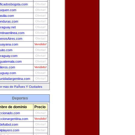
ificadosbogota.com
Ofertar!
euquen.com
Ofertar!
asilia.com
Ofertar!
onduras.com
Ofertar!
raguay.net
Ofertar!
ntinaenlinea.com
Ofertar!
uenosAires.com
Ofertar!
guayana.com
Vendido!
uito.com
Ofertar!
araguay.com
Ofertar!
guatemala.com
Ofertar!
ileros.com
Vendido!
ruguay.com
Ofertar!
nidadargentina.com
Ofertar!
er mas de PaÃ­ses Y Ciudades
Deportes
bre de dominio
Precio
ccionado.com
Ofertar!
ccionargentina.com
Vendido!
efutbol.com
Ofertar!
olplayero.com
Ofertar!