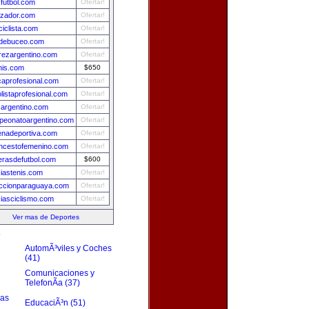
futbol.com
Ofertar!
izador.com
Ofertar!
ciclista.com
Ofertar!
adebuceo.com
Ofertar!
rezargentino.com
Ofertar!
nis.com
$650
aprofesional.com
Ofertar!
olistaprofesional.com
Ofertar!
sargentino.com
Ofertar!
eonatoargentino.com
Ofertar!
nadeportiva.com
Ofertar!
ncestofemenino.com
Ofertar!
rasdefutbol.com
$600
ciastenis.com
Ofertar!
ccionparaguaya.com
Ofertar!
ciasciclismo.com
Ofertar!
Ver mas de Deportes
s
AutomÃ³viles y Coches
(41)
Comunicaciones y
TelefonÃ­a (37)
zas
EducaciÃ³n (51)