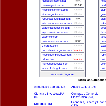
NegociosInternet.net
$550
miss
meusnegocios.com
$3,500
desl
negociofinanciero.com
Ofertar!
club
videonegocios.com
Ofertar!
gui
repuestosautomotor.com
$590
ajed
informacioncomercial.com
Ofertar!
e-te
exitoenlosnegocios.com
Ofertar!
pesc
impresiondebolsas.com
Ofertar!
futb
exportelo.com
Ofertar!
teni
enfoquecomercial.com
$980
camp
e-cargas.com
Ofertar!
cade
consultasdenegocios.com
Vendido!
balo
negociosenparaguay.com
Ofertar!
reme
ederecho.eu
Vendido!
noti
mercadonegocios.com
Ofertar!
sele
inmueblesbogota.com
Ofertar!
noti
Ver mas de Negocios
Todas las Categoria
Alimentos y Bebidas (37)
Artes y Cultura (26)
Ciencia e InvestigaciÃ³n
Compras y Comercio
(8)
ElectrÃ³nico (341)
Economia, Dinero y Finan
Deportes (45)
(113)