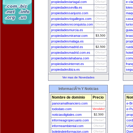
propiedadestartagal.com
Ofertar!
e-cl
propiedadessevilla.es
Ofertar!
lote
propiedadessanjusto.com
Ofertar!
maqu
propiedadesriogallegos.com
Ofertar!
casa
propiedadesreconquista.com
Ofertar!
turi
propiedadesmurcia.es
Ofertar!
guia
propiedadesmiramar.com
$3,500
brasi
propiedadesmalaga.es
Ofertar!
prop
propiedadesmadrid.es
$2,500
rued
propiedadesmadrid.com.es
Ofertar!
hote
propiedadeslahabana.com
Ofertar!
comu
propiedadesinternet.es
Ofertar!
fran
propiedadesibiza.es
Ofertar!
segu
Ver mas de Novedades
InformaciÃ³n Y Noticias
Nombre de dominio
Precio
Nom
panoramafinanciero.com
Ofertar!
e-Br
tododato.com
Vendido!
e-Pu
noticiasdigitales.com
$2,500
prop
informeagropecuario.com
Ofertar!
cord
informeambiental.com
Ofertar!
USA
boletindeinformacion.com
Ofertar!
Dom