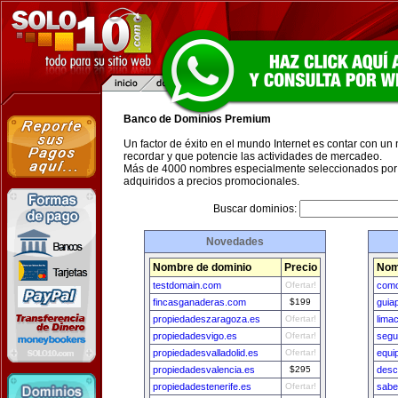
Banco de Dominios Premium
Un factor de éxito en el mundo Internet es contar con un
recordar y que potencie las actividades de mercadeo.
Más de 4000 nombres especialmente seleccionados por 
adquiridos a precios promocionales.
Buscar dominios:
Novedades
Nombre de dominio
Precio
Nom
testdomain.com
Ofertar!
como
fincasganaderas.com
$199
guia
propiedadeszaragoza.es
Ofertar!
lima
propiedadesvigo.es
Ofertar!
segu
propiedadesvalladolid.es
Ofertar!
equi
propiedadesvalencia.es
$295
desc
propiedadestenerife.es
Ofertar!
sabe